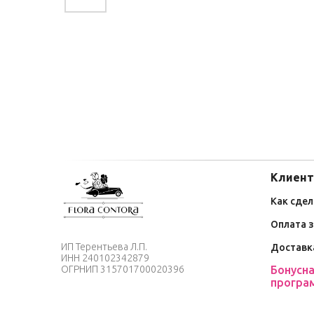
Клиент
Как сдел
Оплата 
ИП
Терентьева Л
.П.
Доставк
ИНН
240102342879
Бонусн
ОГРНИП
315701700020396
програ