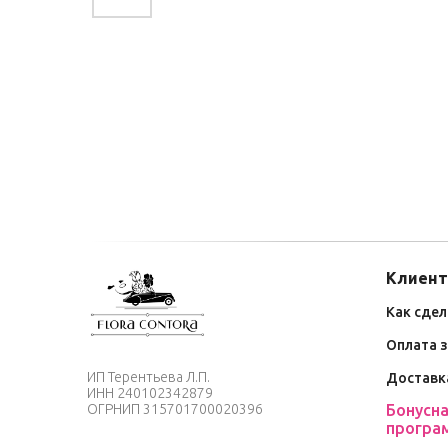
Клиент
Как сдел
Оплата 
ИП
Терентьева Л
.П.
Доставк
ИНН
240102342879
Бонусн
ОГРНИП
315701700020396
програ